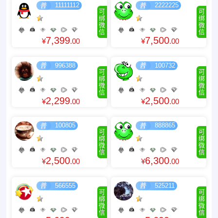
11111112
2222225
可
可
绑
绑
微
微
信
信
7,399
7,500
¥
.00
¥
.00
996388
100732
可
可
绑
绑
微
微
信
信
2,299
2,500
¥
.00
¥
.00
100805
888865
可
可
绑
绑
微
微
信
信
2,500
6,300
¥
.00
¥
.00
566555
525211
可
可
绑
绑
微
微
信
信