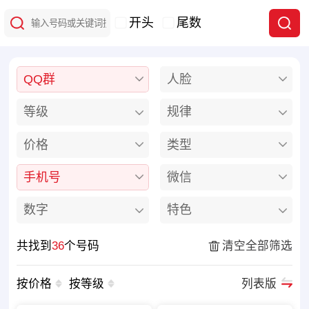
开头
尾数
QQ群
人脸
等级
规律
价格
类型
手机号
微信
数字
特色
共找到
36
个号码
清空全部筛选
按价格
按等级
列表版