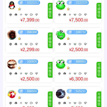
11111112
2222225
可
可
绑
绑
微
微
信
信
7,399
7,500
¥
.00
¥
.00
996388
100732
可
可
绑
绑
微
微
信
信
2,299
2,500
¥
.00
¥
.00
100805
888865
可
可
绑
绑
微
微
信
信
2,500
6,300
¥
.00
¥
.00
566555
525211
可
可
绑
绑
微
微
信
信