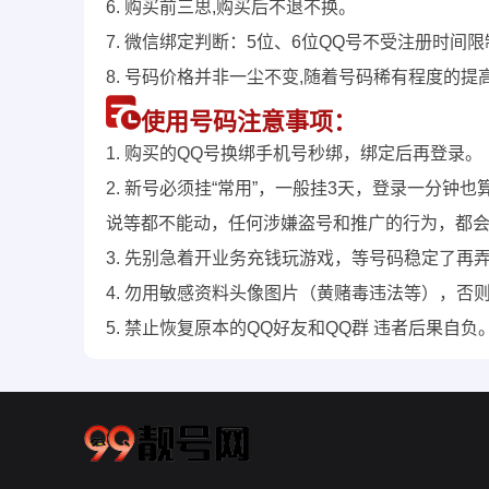
6. 购买前三思,购买后不退不换。
7. 微信绑定判断：5位、6位QQ号不受注册时间
8. 号码价格并非一尘不变,随着号码稀有程度的提
使用号码注意事项：
1. 购买的QQ号换绑手机号秒绑，绑定后再登录。
2. 新号必须挂“常用”，一般挂3天，登录一分
说等都不能动，任何涉嫌盗号和推广的行为，都
3. 先别急着开业务充钱玩游戏，等号码稳定了再
4. 勿用敏感资料头像图片（黄赌毒违法等），否
5. 禁止恢复原本的QQ好友和QQ群 违者后果自负