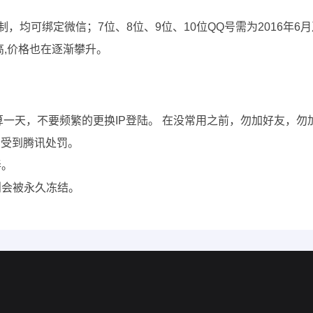
限制，均可绑定微信；7位、8位、9位、10位QQ号需为2016年
高,价格也在逐渐攀升。
钟也算一天，不要频繁的更换IP登陆。 在没常用之前，勿加好友
会受到腾讯处罚。
弄。
则会被永久冻结。
。