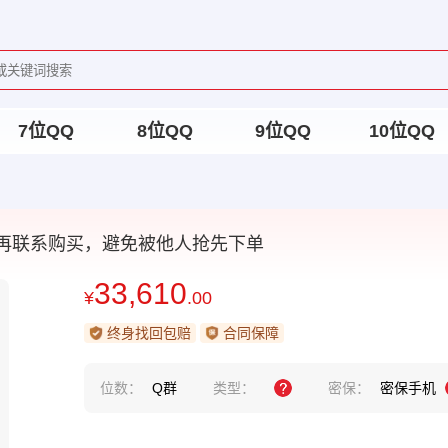
7位QQ
8位QQ
9位QQ
10位QQ
再联系购买，避免被他人抢先下单
33,610
¥
.00
终身找回包赔
合同保障
位数：
Q群
类型：
密保：
密保手机