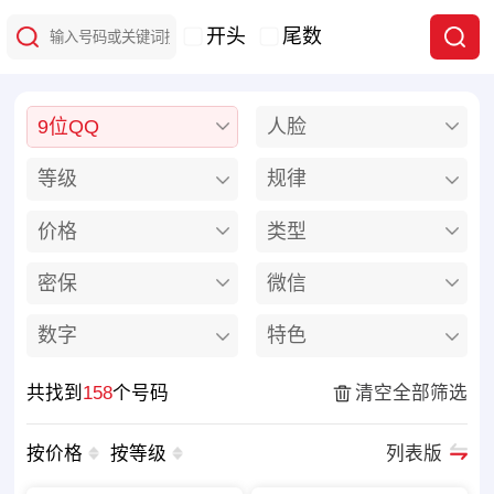
开头
尾数
9位QQ
人脸
等级
规律
价格
类型
密保
微信
数字
特色
共找到
158
个号码
清空全部筛选
按价格
按等级
列表版