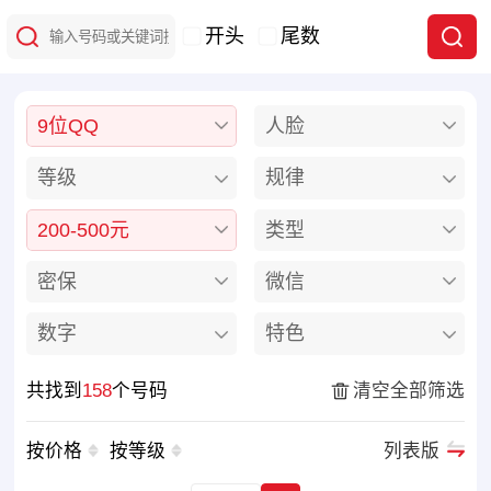
开头
尾数
9位QQ
人脸
等级
规律
200-500元
类型
密保
微信
数字
特色
共找到
158
个号码
清空全部筛选
按价格
按等级
列表版