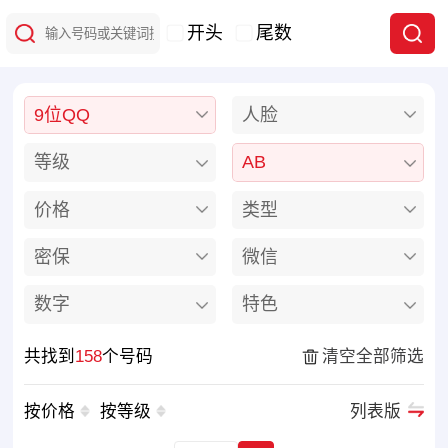
开头
尾数
9位QQ
人脸
等级
AB
价格
类型
密保
微信
数字
特色
共找到
158
个号码
清空全部筛选
按价格
按等级
列表版