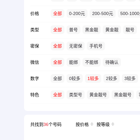
价格
全部
0-200元
200-500元
500-100
类型
全部
普号
黑金靓
黄金靓
靓号
密保
全部
无密保
手机号
微信
全部
能绑
不能绑
待确认
数字
全部
0较多
1较多
2较多
3较多
特色
全部
类型号
黄金靓号
黑金靓号
共找到
36
个号码
按价格
按等级