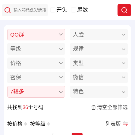
开头
尾数
QQ群
人脸
等级
规律
价格
类型
密保
微信
7较多
特色
共找到
36
个号码
清空全部筛选
按价格
按等级
列表版