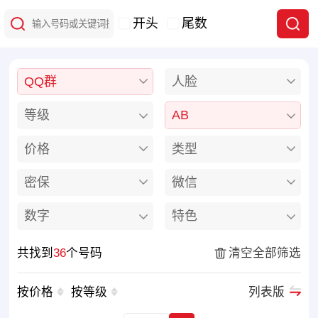
开头
尾数
QQ群
人脸
等级
AB
价格
类型
密保
微信
数字
特色
共找到
36
个号码
清空全部筛选
按价格
按等级
列表版