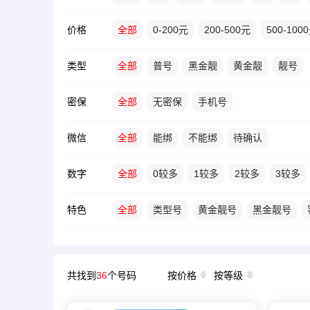
价格
全部
0-200元
200-500元
500-100
类型
全部
普号
黑金靓
黄金靓
靓号
密保
全部
无密保
手机号
微信
全部
能绑
不能绑
待确认
数字
全部
0较多
1较多
2较多
3较多
特色
全部
类型号
黄金靓号
黑金靓号
共找到
36
个号码
按价格
按等级