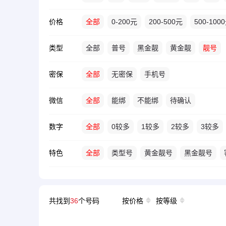
价格
全部
0-200元
200-500元
500-100
类型
全部
普号
黑金靓
黄金靓
靓号
密保
全部
无密保
手机号
微信
全部
能绑
不能绑
待确认
数字
全部
0较多
1较多
2较多
3较多
特色
全部
类型号
黄金靓号
黑金靓号
共找到
36
个号码
按价格
按等级