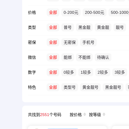
价格
全部
0-200元
200-500元
500-100
类型
全部
普号
黑金靓
黄金靓
靓号
密保
全部
无密保
手机号
微信
全部
能绑
不能绑
待确认
数字
全部
0较多
1较多
2较多
3较多
特色
全部
类型号
黄金靓号
黑金靓号
共找到
2551
个号码
按价格
按等级