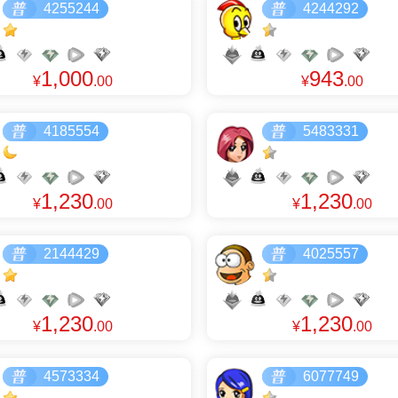
4255244
4244292
1,000
943
¥
.00
¥
.00
4185554
5483331
1,230
1,230
¥
.00
¥
.00
2144429
4025557
1,230
1,230
¥
.00
¥
.00
4573334
6077749