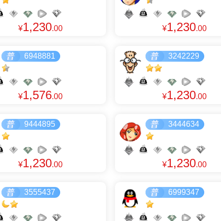
1,230
1,230
¥
.00
¥
.00
6948881
3242229
1,576
1,230
¥
.00
¥
.00
9444895
3444634
1,230
1,230
¥
.00
¥
.00
3555437
6999347