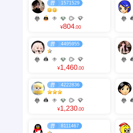
1571529
804
¥
.00
4495955
1,460
¥
.00
4222836
1,230
¥
.00
8111467