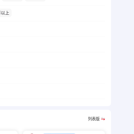
万以上
列表版