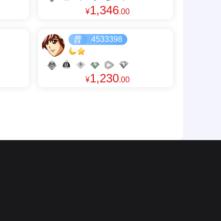
1,346
¥
.00
4533398
1,230
¥
.00