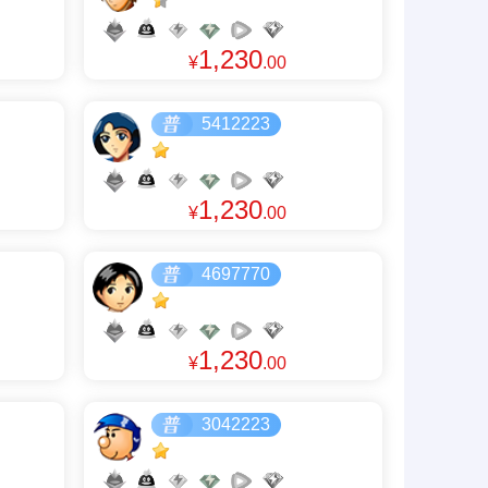
1,230
¥
.00
5412223
1,230
¥
.00
4697770
1,230
¥
.00
3042223