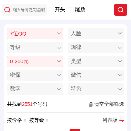
开头
尾数
7位QQ
人脸
等级
规律
0-200元
类型
密保
微信
数字
特色
共找到
2551
个号码
清空全部筛选
按价格
按等级
列表版