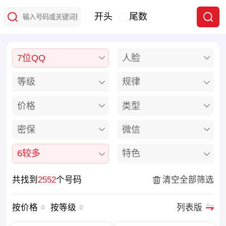
开头
尾数
7位QQ
人脸
等级
规律
价格
类型
密保
微信
6较多
特色
共找到
2552
个号码
清空全部筛选
按价格
按等级
列表版