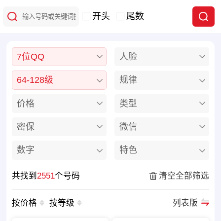
开头
尾数
7位QQ
人脸
64-128级
规律
价格
类型
密保
微信
数字
特色
共找到
2551
个号码
清空全部筛选
按价格
按等级
列表版