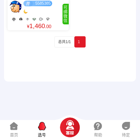
5585385
可
绑
微
信
1,460
¥
.00
总共1/1
1
首页
选号
帮助
待定