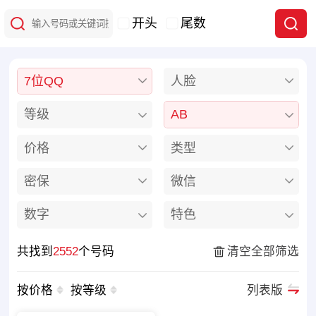
开头
尾数
7位QQ
人脸
等级
AB
价格
类型
密保
微信
数字
特色
共找到
2552
个号码
清空全部筛选
按价格
按等级
列表版