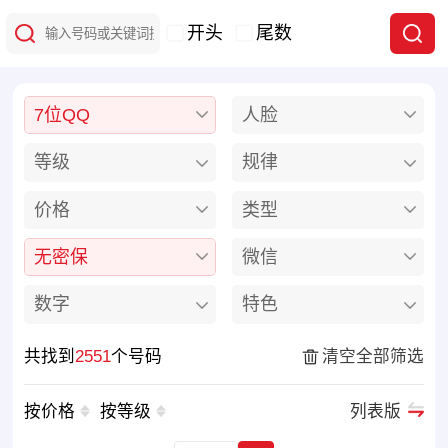
开头
尾数
7位QQ
人脸
等级
规律
价格
类型
无密保
微信
数字
特色
共找到
2551
个号码
清空全部筛选
按价格
按等级
列表版