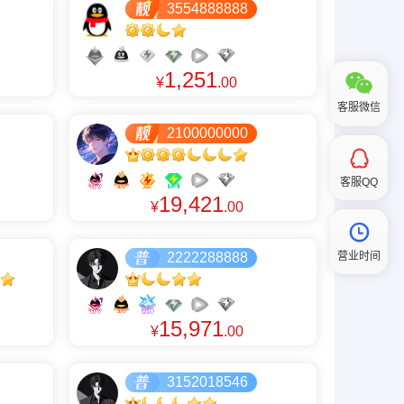
3554888888
1,251
¥
.00
客服微信
2100000000
客服QQ
19,421
¥
.00
营业时间
2222288888
15,971
¥
.00
3152018546