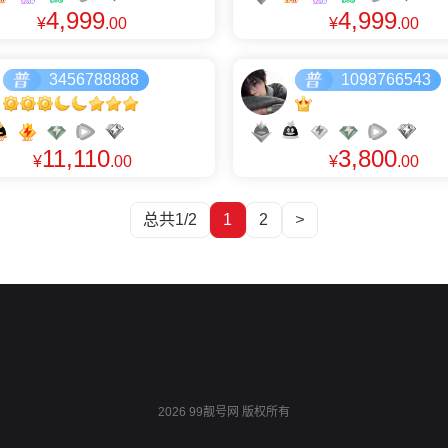
4,999
4,999
¥
.00
¥
.00
3456788888
1098766543
11,110
3,800
¥
.00
¥
.00
总共1/2
1
2
>
2026 99靓号网 版权所有