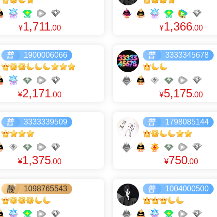
1,711
1,366
¥
.00
¥
.00
1900006066
3333345678
2,171
5,175
¥
.00
¥
.00
3333339509
1798085144
1,375
750
¥
.00
¥
.00
1098765543
1004000500