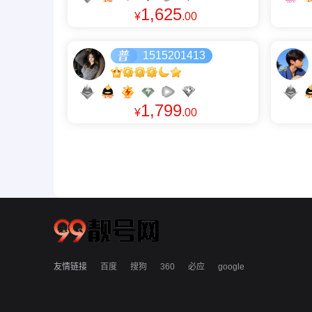
1,625
¥
.00
1515201413
1,799
¥
.00
友情链接
百度
搜狗
360
必应
google