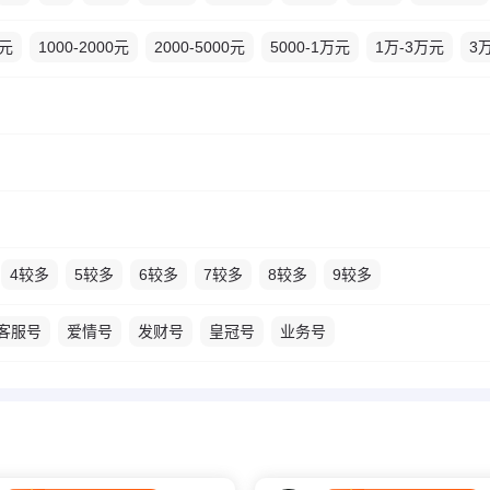
0元
1000-2000元
2000-5000元
5000-1万元
1万-3万元
3
4较多
5较多
6较多
7较多
8较多
9较多
客服号
爱情号
发财号
皇冠号
业务号