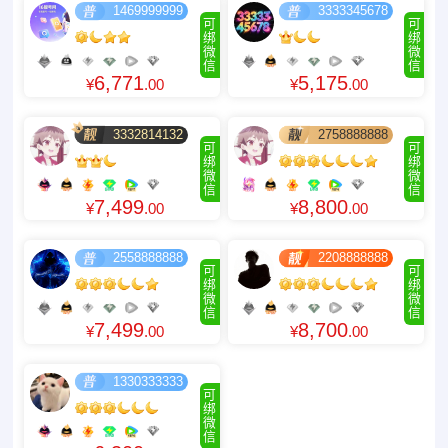
1469999999
3333345678
可
可
绑
绑
微
微
信
信
6,771
5,175
¥
.00
¥
.00
3332814132
2758888888
可
可
绑
绑
微
微
信
信
7,499
8,800
¥
.00
¥
.00
2558888888
2208888888
可
可
绑
绑
微
微
信
信
7,499
8,700
¥
.00
¥
.00
1330333333
可
绑
微
信