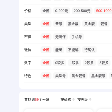
价格
全部
0-200元
200-500元
500-100
类型
全部
普号
黑金靓
黄金靓
靓号
密保
全部
无密保
手机号
微信
全部
能绑
不能绑
待确认
数字
全部
0较多
1较多
2较多
3较多
特色
全部
类型号
黄金靓号
黑金靓号
共找到
59
个号码
按价格
按等级