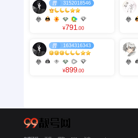
3152018546
791
¥
.00
1634316343
899
¥
.00