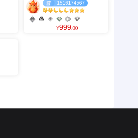
1516174567
999
¥
.00