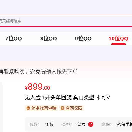
7位QQ
8位QQ
9位QQ
10位QQ
再联系购买，避免被他人抢先下单
899
¥
.00
无人脸 1开头单回旋 真山类型 不可V
终身找回包赔
合同保障
位数：
10位
类型：
普号
密保：
密保手