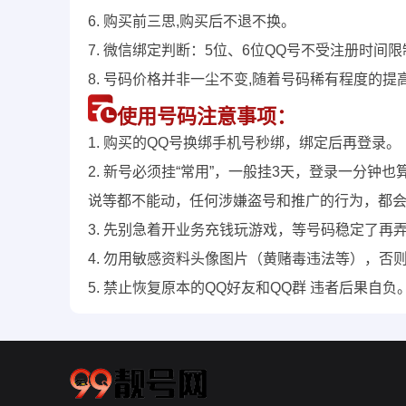
6. 购买前三思,购买后不退不换。
7. 微信绑定判断：5位、6位QQ号不受注册时间
8. 号码价格并非一尘不变,随着号码稀有程度的提
使用号码注意事项：
1. 购买的QQ号换绑手机号秒绑，绑定后再登录。
2. 新号必须挂“常用”，一般挂3天，登录一分
说等都不能动，任何涉嫌盗号和推广的行为，都
3. 先别急着开业务充钱玩游戏，等号码稳定了再
4. 勿用敏感资料头像图片（黄赌毒违法等），否
5. 禁止恢复原本的QQ好友和QQ群 违者后果自负