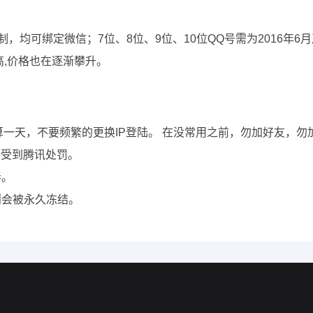
限制，均可绑定微信；7位、8位、9位、10位QQ号需为2016年
高,价格也在逐渐攀升。
钟也算一天，不要频繁的更换IP登陆。 在没常用之前，勿加好友
会受到腾讯处罚。
弄。
则会被永久冻结。
。