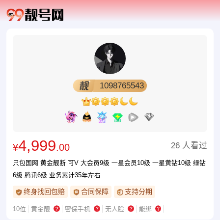
1098765543
4,999
26 人看过
¥
.00
只包国网 黄金靓断 可V 大会员9级 一星会员10级 一星黄钻10级 绿钻
6级 腾讯6级 业务累计35年左右
终身找回包赔
合同保障
支持分期
10位
黄金靓
密保手机
无人脸
能绑