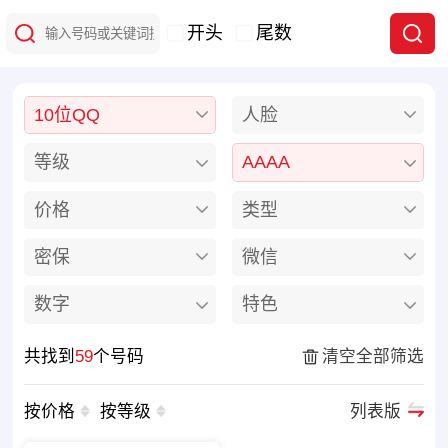
开头
尾数
10位QQ
人脸
等级
AAAA
价格
类型
密保
微信
数字
特色
共找到
59
个号码
清空全部筛选
按价格
按等级
列表版