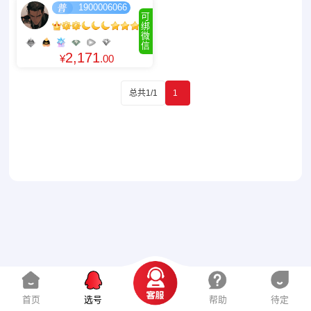
1900006066
可
绑
微
信
2,171
¥
.00
总共1/1
1
首页
选号
帮助
待定