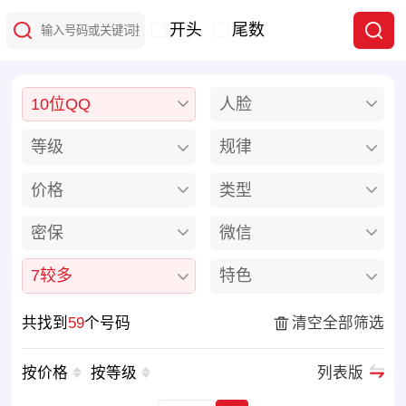
开头
尾数
10位QQ
人脸
等级
规律
价格
类型
密保
微信
7较多
特色
共找到
59
个号码
清空全部筛选
按价格
按等级
列表版