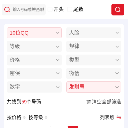
开头
尾数
10位QQ
人脸
等级
规律
价格
类型
密保
微信
数字
发财号
共找到
59
个号码
清空全部筛选
按价格
按等级
列表版