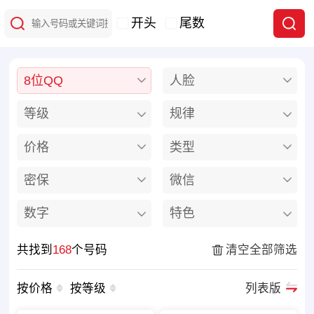
开头
尾数
8位QQ
人脸
等级
规律
价格
类型
密保
微信
数字
特色
共找到
168
个号码
清空全部筛选
按价格
按等级
列表版