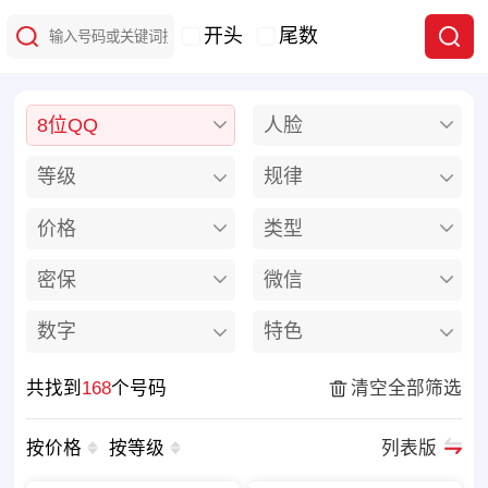
开头
尾数
8位QQ
人脸
等级
规律
价格
类型
密保
微信
数字
特色
共找到
168
个号码
清空全部筛选
按价格
按等级
列表版