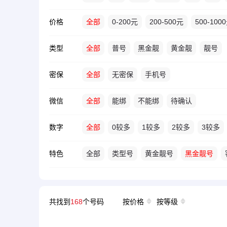
价格
全部
0-200元
200-500元
500-100
类型
全部
普号
黑金靓
黄金靓
靓号
密保
全部
无密保
手机号
微信
全部
能绑
不能绑
待确认
数字
全部
0较多
1较多
2较多
3较多
特色
全部
类型号
黄金靓号
黑金靓号
共找到
168
个号码
按价格
按等级