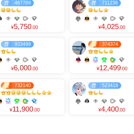
467789
711236
5,750
4,025
¥
.00
¥
.00
933499
374374
6,000
12,499
¥
.00
¥
.00
732140
523418
11,900
4,400
¥
.00
¥
.00