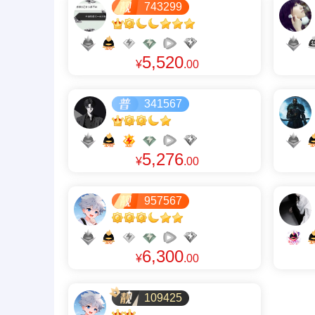
743299
5,520
¥
.00
341567
5,276
¥
.00
957567
6,300
¥
.00
109425