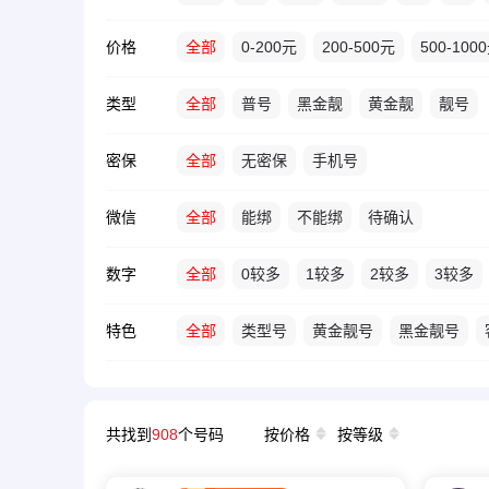
价格
全部
0-200元
200-500元
500-100
类型
全部
普号
黑金靓
黄金靓
靓号
密保
全部
无密保
手机号
微信
全部
能绑
不能绑
待确认
数字
全部
0较多
1较多
2较多
3较多
特色
全部
类型号
黄金靓号
黑金靓号
共找到
908
个号码
按价格
按等级