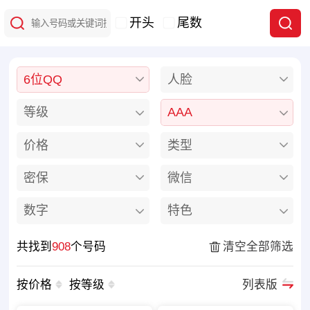
开头
尾数
6位QQ
人脸
等级
AAA
价格
类型
密保
微信
数字
特色
共找到
908
个号码
清空全部筛选
按价格
按等级
列表版