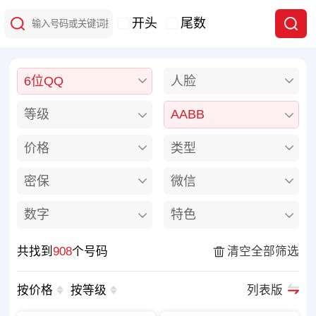
开头
尾数
6位QQ
人脸
等级
AABB
价格
类型
密保
微信
数字
特色
共找到
908
个号码
清空全部筛选
按价格
按等级
列表版