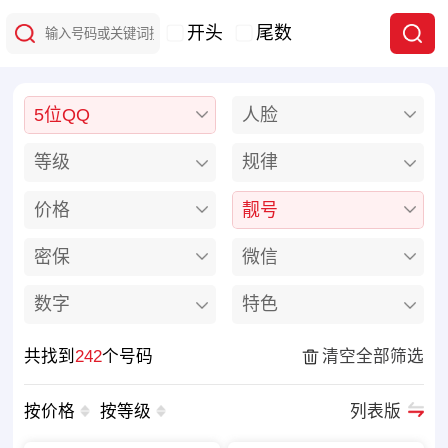
开头
尾数
5位QQ
人脸
等级
规律
价格
靓号
密保
微信
数字
特色
共找到
242
个号码
清空全部筛选
按价格
按等级
列表版