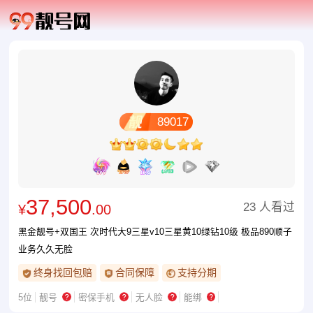
89017
37,500
23 人看过
¥
.00
黑金靓号+双国王 次时代大9三星v10三星黄10绿钻10级 极品890顺子
业务久久无脸
终身找回包赔
合同保障
支持分期
5位
靓号
密保手机
无人脸
能绑