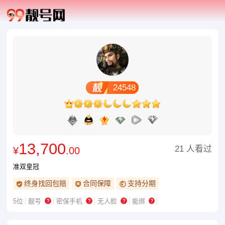
24548
13,700
21 人看过
¥
.00
准双皇冠
终身找回包赔
合同保障
支持分期
5位
靓号
密保手机
无人脸
能绑