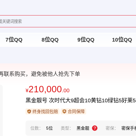
7位QQ
8位QQ
9位QQ
10位QQ
再联系购买，避免被他人抢先下单
210,000
¥
.00
黑金靓号 次时代大9超会10黄钻10绿钻5好莱
终身找回包赔
合同保障
位数：
5位
类型：
黑金靓
密保：
密保手