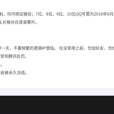
限制，均可绑定微信；7位、8位、9位、10位QQ号需为2016年
高,价格也在逐渐攀升。
钟也算一天，不要频繁的更换IP登陆。 在没常用之前，勿加好友
会受到腾讯处罚。
弄。
则会被永久冻结。
。