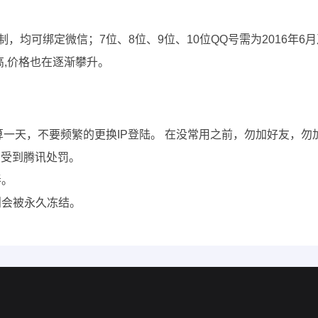
限制，均可绑定微信；7位、8位、9位、10位QQ号需为2016年
高,价格也在逐渐攀升。
钟也算一天，不要频繁的更换IP登陆。 在没常用之前，勿加好友
会受到腾讯处罚。
弄。
则会被永久冻结。
。