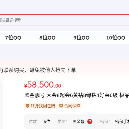
7位QQ
8位QQ
9位QQ
10位QQ
再联系购买，避免被他人抢先下单
58,500
¥
.00
黑金靓号 大会8超会6黄钻8绿钻4好莱6级 极
终身找回包赔
合同保障
位数：
5位
类型：
黑金靓
密保：
密保手