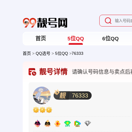
首页
5位QQ
6位QQ
首页
>
QQ选号
>
5位QQ
>
76333
靓号详情
请确认号码信息与卖点后
76333