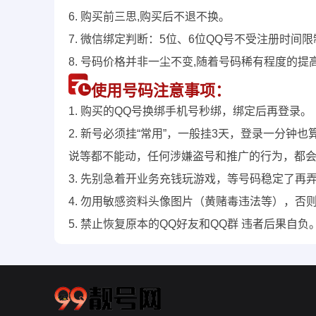
6. 购买前三思,购买后不退不换。
7. 微信绑定判断：5位、6位QQ号不受注册时间
8. 号码价格并非一尘不变,随着号码稀有程度的提
使用号码注意事项：
1. 购买的QQ号换绑手机号秒绑，绑定后再登录。
2. 新号必须挂“常用”，一般挂3天，登录一分
说等都不能动，任何涉嫌盗号和推广的行为，都
3. 先别急着开业务充钱玩游戏，等号码稳定了再
4. 勿用敏感资料头像图片（黄赌毒违法等），否
5. 禁止恢复原本的QQ好友和QQ群 违者后果自负