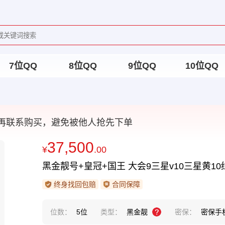
7位QQ
8位QQ
9位QQ
10位QQ
再联系购买，避免被他人抢先下单
37,500
¥
.00
黑金靓号+皇冠+国王 大会9三星v10三星黄10
终身找回包赔
合同保障
位数：
5位
类型：
黑金靓
密保：
密保手