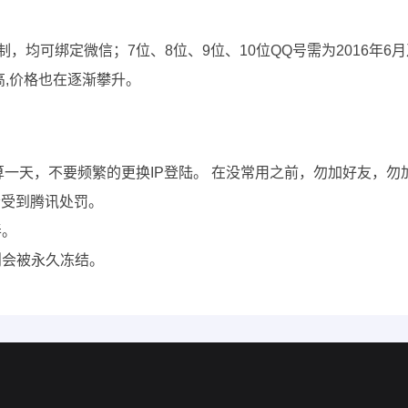
限制，均可绑定微信；7位、8位、9位、10位QQ号需为2016年
高,价格也在逐渐攀升。
钟也算一天，不要频繁的更换IP登陆。 在没常用之前，勿加好友
会受到腾讯处罚。
弄。
则会被永久冻结。
。