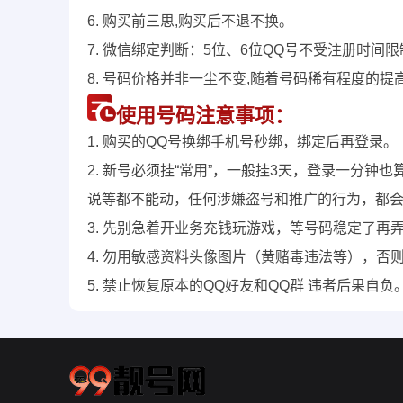
6. 购买前三思,购买后不退不换。
7. 微信绑定判断：5位、6位QQ号不受注册时间
8. 号码价格并非一尘不变,随着号码稀有程度的提
使用号码注意事项：
1. 购买的QQ号换绑手机号秒绑，绑定后再登录。
2. 新号必须挂“常用”，一般挂3天，登录一分
说等都不能动，任何涉嫌盗号和推广的行为，都
3. 先别急着开业务充钱玩游戏，等号码稳定了再
4. 勿用敏感资料头像图片（黄赌毒违法等），否
5. 禁止恢复原本的QQ好友和QQ群 违者后果自负