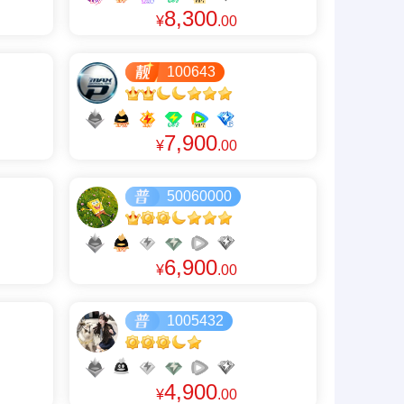
8,300
¥
.00
100643
7,900
¥
.00
50060000
6,900
¥
.00
1005432
4,900
¥
.00