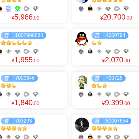
5,966
20,700
¥
.00
¥
.00
1007988888
4000794
1,955
2,070
¥
.00
¥
.00
7000646
700728
1,840
9,399
¥
.00
¥
.00
703293
80007654