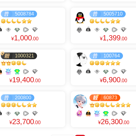
5008784
5005710
1,000
1,399
¥
.00
¥
.00
1000321
100764
19,400
6,900
¥
.00
¥
.00
200800
60873
23,700
26,300
¥
.00
¥
.00