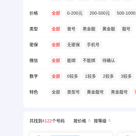
价格
全部
0-200元
200-500元
500-100
类型
全部
普号
黑金靓
黄金靓
靓号
密保
全部
无密保
手机号
微信
全部
能绑
不能绑
待确认
数字
全部
0较多
1较多
2较多
3较多
特色
全部
类型号
黄金靓号
黑金靓号
共找到
4122
个号码
按价格
按等级