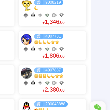
9008219
1,346
¥
.00
4007731
1,806
¥
.00
4007887
2,380
¥
.00
200048888