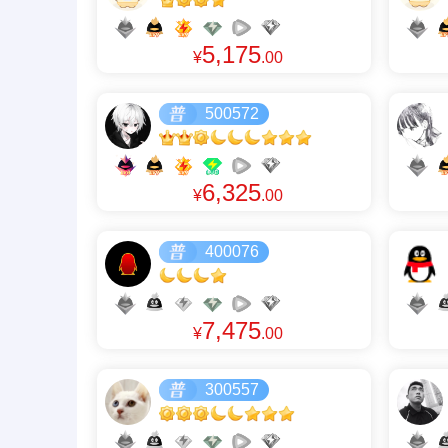
5,175
¥
.00
500572
6,325
¥
.00
400076
7,475
¥
.00
300557