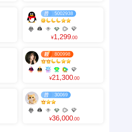
5002938
1,299
¥
.00
800998
21,300
¥
.00
30069
36,000
¥
.00