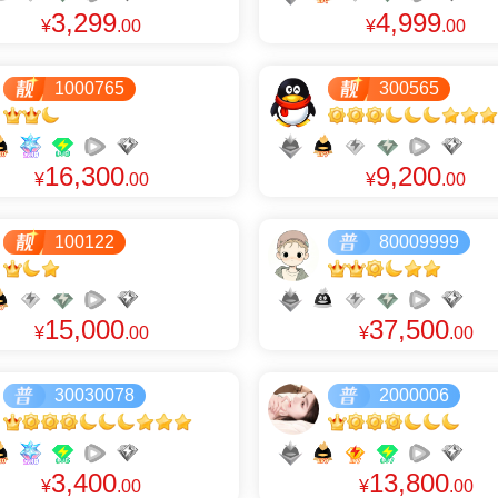
3,299
4,999
¥
.00
¥
.00
1000765
300565
16,300
9,200
¥
.00
¥
.00
100122
80009999
15,000
37,500
¥
.00
¥
.00
30030078
2000006
3,400
13,800
¥
.00
¥
.00