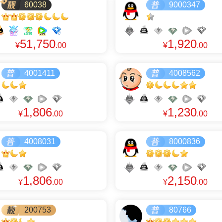
60038
9000347
51,750
1,920
¥
.00
¥
.00
4001411
4008562
1,806
1,230
¥
.00
¥
.00
4008031
8000836
1,806
2,150
¥
.00
¥
.00
200753
80766