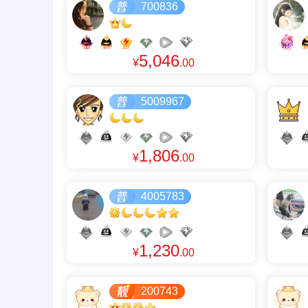
700836
5,046
¥
.00
5009967
1,806
¥
.00
4005783
1,230
¥
.00
200743