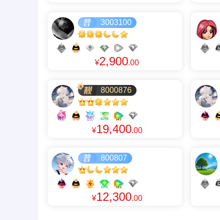
3003100
2,900
¥
.00
8000876
19,400
¥
.00
800807
12,300
¥
.00