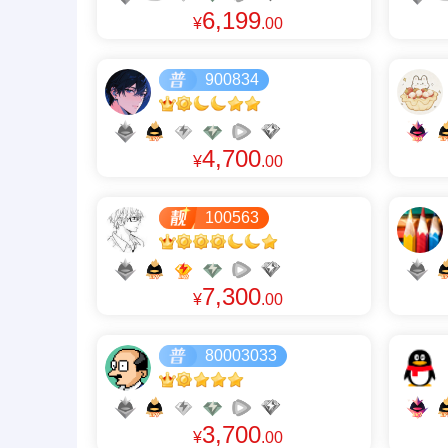
6,199
¥
.00
900834
4,700
¥
.00
100563
7,300
¥
.00
80003033
3,700
¥
.00