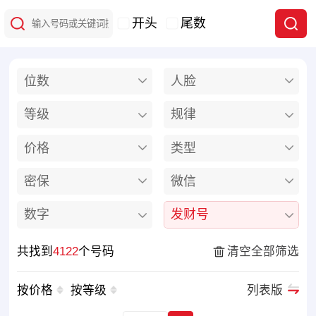
开头
尾数
位数
人脸
等级
规律
价格
类型
密保
微信
数字
发财号
共找到
4122
个号码
清空全部筛选
按价格
按等级
列表版