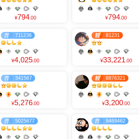
794
794
¥
.00
¥
.00
711236
81231
4,025
33,221
¥
.00
¥
.00
341567
8876321
5,276
3,200
¥
.00
¥
.00
5025677
9469462