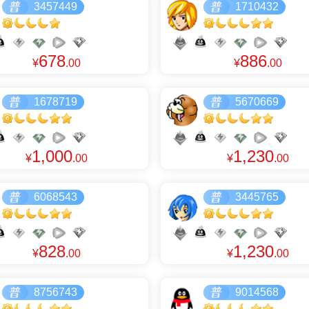
3457449
1710432
678
886
¥
.00
¥
.00
1678719
5670669
1,000
1,230
¥
.00
¥
.00
6068543
3445765
828
1,230
¥
.00
¥
.00
8756743
9014568