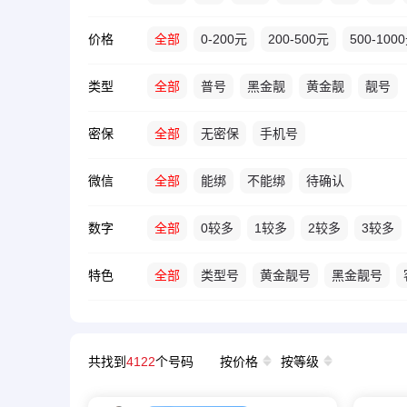
价格
全部
0-200元
200-500元
500-100
类型
全部
普号
黑金靓
黄金靓
靓号
密保
全部
无密保
手机号
微信
全部
能绑
不能绑
待确认
数字
全部
0较多
1较多
2较多
3较多
特色
全部
类型号
黄金靓号
黑金靓号
共找到
4122
个号码
按价格
按等级