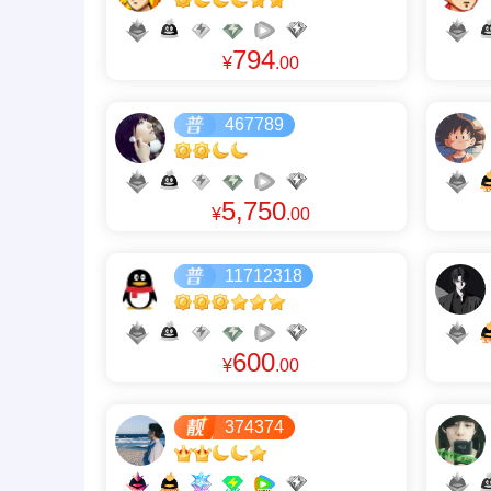
794
¥
.00
467789
5,750
¥
.00
11712318
600
¥
.00
374374