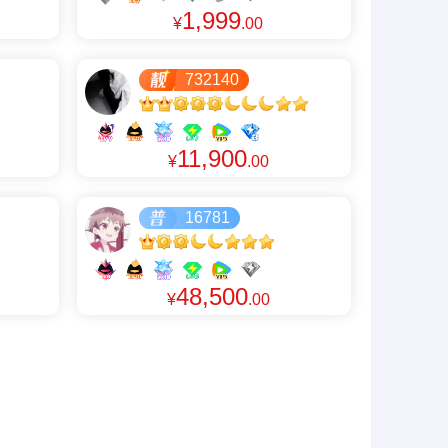
1,999
¥
.00
732140
11,900
¥
.00
16781
48,500
¥
.00