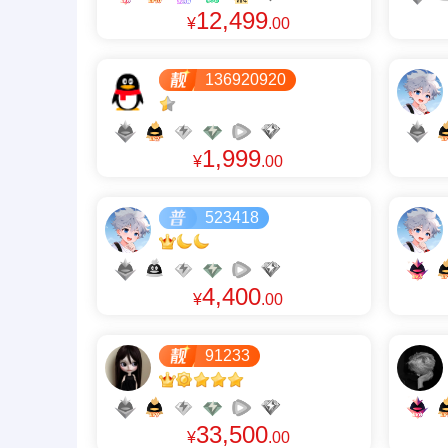
12,499
¥
.00
136920920
1,999
¥
.00
523418
4,400
¥
.00
91233
33,500
¥
.00