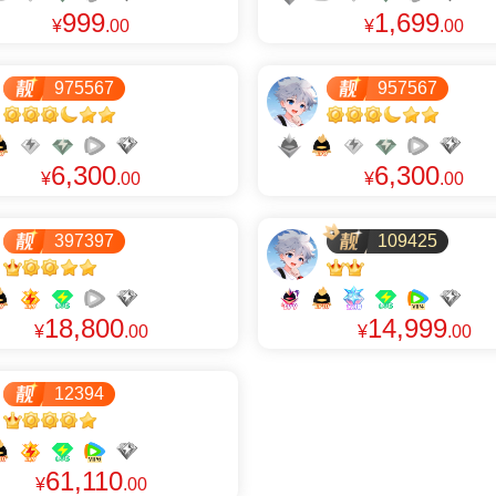
999
1,699
¥
.00
¥
.00
975567
957567
6,300
6,300
¥
.00
¥
.00
397397
109425
18,800
14,999
¥
.00
¥
.00
12394
61,110
¥
.00