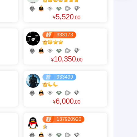
5,520
¥
.00
333173
10,350
¥
.00
933499
6,000
¥
.00
137920920