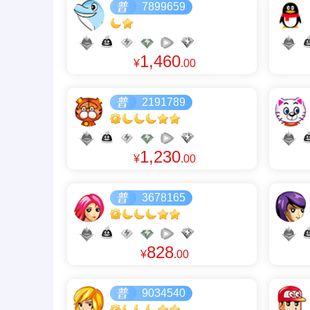
7899659
1,460
¥
.00
2191789
1,230
¥
.00
3678165
828
¥
.00
9034540