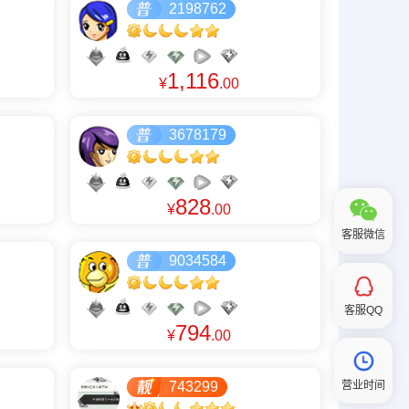
2198762
1,116
¥
.00
3678179
828
¥
.00
客服微信
9034584
客服QQ
794
¥
.00
营业时间
743299