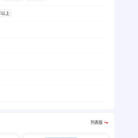
万以上
列表版