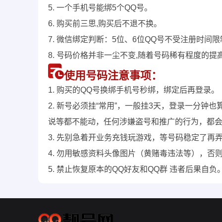
5. 一个手机号能绑5个QQ号。
6. 购买前三思,购买后不退不换。
7. 微信绑定判断：5位、6位QQ号不受注册时间
8. 号码价格并非一尘不变,随着号码稀有程度的提
使用号码注意事项：
1. 购买的QQ号换绑手机号秒绑，绑定后再登录。
2. 新号必须挂“常用”，一般挂3天，登录一分
说等都不能动，任何涉嫌盗号和推广的行为，都
3. 先别急着开业务充钱玩游戏，等号码稳定了再
4. 勿用敏感资料头像图片（黄赌毒违法等），否
5. 禁止恢复原本的QQ好友和QQ群 违者后果自负