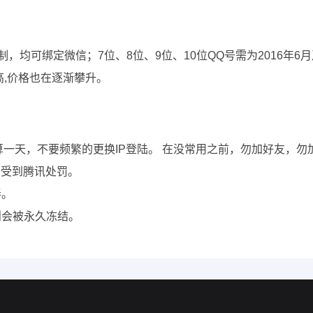
限制，均可绑定微信；7位、8位、9位、10位QQ号需为2016年
高,价格也在逐渐攀升。
钟也算一天，不要频繁的更换IP登陆。 在没常用之前，勿加好友
会受到腾讯处罚。
弄。
则会被永久冻结。
。