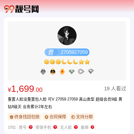
2705927059
1,699
19 人看过
¥
.00
重置人脸没重置包人脸 可V 27059 27059 真山类型 超级会员9级 黄
钻8级灭 业务累计2年左右
终身找回包赔
合同保障
支持分期
10位
普号
密保手机
无人脸
能绑