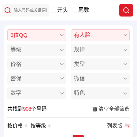
开头
尾数
6位QQ
有人脸
等级
规律
价格
类型
密保
微信
数字
特色
共找到
908
个号码
清空全部筛选
按价格
按等级
列表版