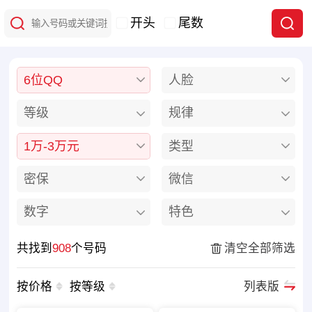
开头
尾数
6位QQ
人脸
等级
规律
1万-3万元
类型
密保
微信
数字
特色
共找到
908
个号码
清空全部筛选
按价格
按等级
列表版