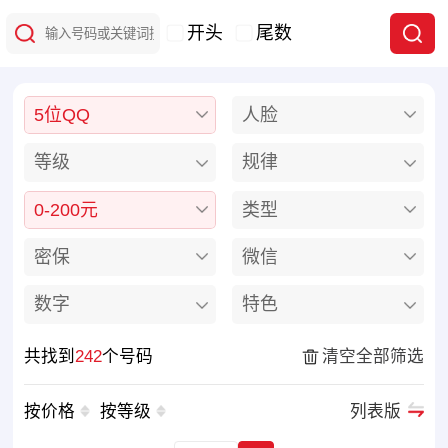
开头
尾数
5位QQ
人脸
等级
规律
0-200元
类型
密保
微信
数字
特色
共找到
242
个号码
清空全部筛选
按价格
按等级
列表版