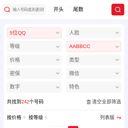
开头
尾数
5位QQ
人脸
等级
AABBCC
价格
类型
密保
微信
数字
特色
共找到
242
个号码
清空全部筛选
按价格
按等级
列表版