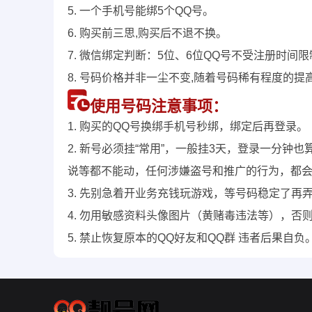
5. 一个手机号能绑5个QQ号。
6. 购买前三思,购买后不退不换。
7. 微信绑定判断：5位、6位QQ号不受注册时间
8. 号码价格并非一尘不变,随着号码稀有程度的提
使用号码注意事项：
1. 购买的QQ号换绑手机号秒绑，绑定后再登录。
2. 新号必须挂“常用”，一般挂3天，登录一分
说等都不能动，任何涉嫌盗号和推广的行为，都
3. 先别急着开业务充钱玩游戏，等号码稳定了再
4. 勿用敏感资料头像图片（黄赌毒违法等），否
5. 禁止恢复原本的QQ好友和QQ群 违者后果自负