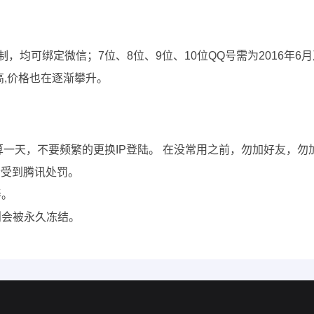
限制，均可绑定微信；7位、8位、9位、10位QQ号需为2016年
高,价格也在逐渐攀升。
钟也算一天，不要频繁的更换IP登陆。 在没常用之前，勿加好友
会受到腾讯处罚。
弄。
则会被永久冻结。
。