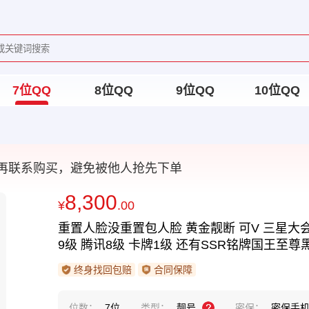
7位QQ
8位QQ
9位QQ
10位QQ
再联系购买，避免被他人抢先下单
8,300
¥
.00
重置人脸没重置包人脸 黄金靓断 可V 三星大会
9级 腾讯8级 卡牌1级 还有SSR铭牌国王至
终身找回包赔
合同保障
位数：
7位
类型：
靓号
密保：
密保手