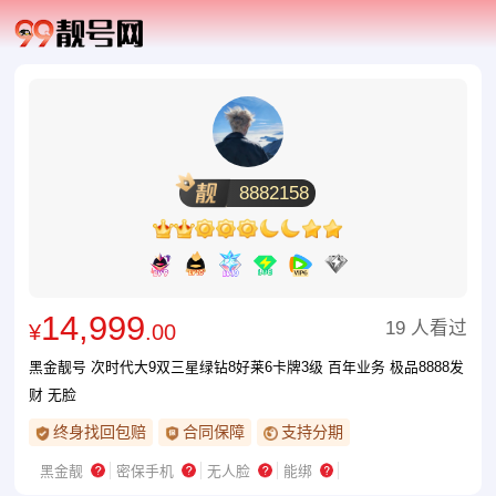
8882158
14,999
19 人看过
¥
.00
黑金靓号 次时代大9双三星绿钻8好莱6卡牌3级 百年业务 极品8888发
财 无脸
终身找回包赔
合同保障
支持分期
黑金靓
密保手机
无人脸
能绑