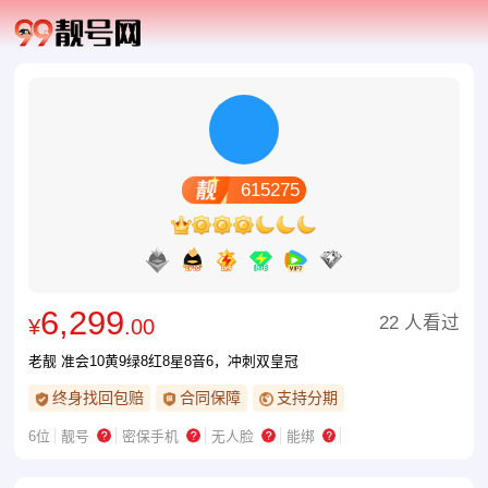
615275
6,299
22 人看过
¥
.00
老靓 准会10黄9绿8红8星8音6，冲刺双皇冠
终身找回包赔
合同保障
支持分期
6位
靓号
密保手机
无人脸
能绑