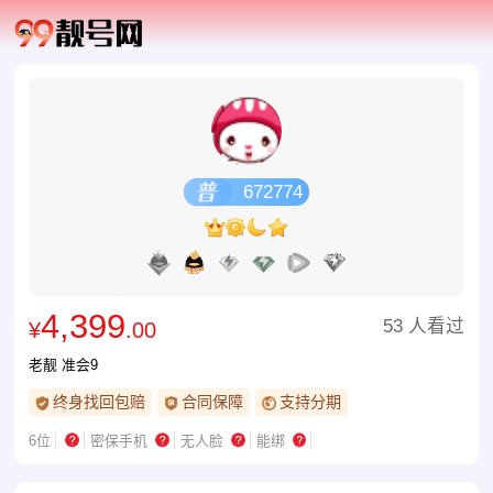
672774
4,399
53 人看过
¥
.00
老靓 准会9
终身找回包赔
合同保障
支持分期
6位
密保手机
无人脸
能绑